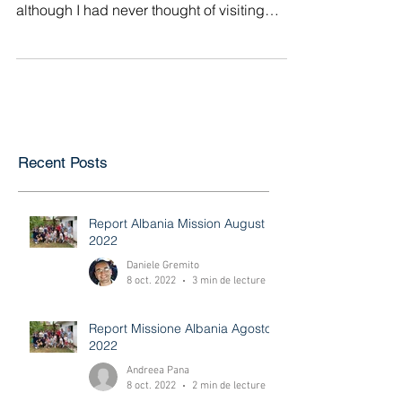
Albania Mission Trip Review
Pastor Eddy Valletta English Version- This
was my first experience on mission and,
although I had never thought of visiting
Albania, I...
Recent Posts
Report Albania Mission August
2022
Daniele Gremito
8 oct. 2022
3 min de lecture