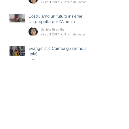
Let's build a future together! A
project for Albania
Daniele Gremito
29 août 2017
3 min de lecture
Costruiamo un futuro insieme!
Un progetto per l'Albania
Daniele Gremito
29 août 2017
3 min de lecture
Evangelistic Campaign (Brindisi-
Italy)
Salvatore Esposito - Pastore ADI Brindisi -Italy
16 août 2017
3 min de lecture
Archive