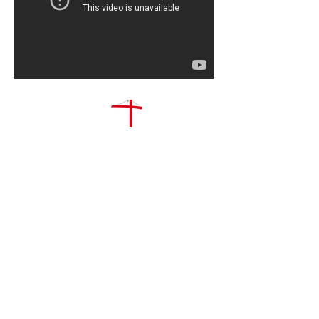
Open Bridge Ministry / Registered charity
no.1209688
Donate:
Open Bridge Ministry
IBAN: GB03LOYD30908937371760
SUBSCRIBE FOR EMAILS
AND NEWSLETTERS