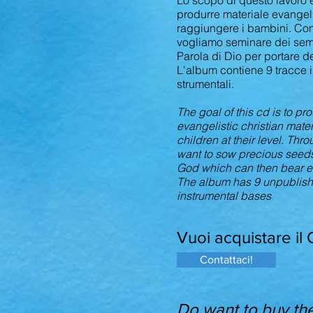
Lo scopo di questo lavoro è
produrre materiale evangeli
raggiungere i bambini. Co
vogliamo seminare dei semi
Parola di Dio per portare dei 
L'album contiene 9 tracce i
strumentali.
The goal of this cd is to p
evangelistic christian mater
children at their level. Thr
want to sow precious seeds
God which can then bear eve
The album has 9 unpublish
instrumental bases
Vuoi acquistare il
Contattaci!
Do want to buy th