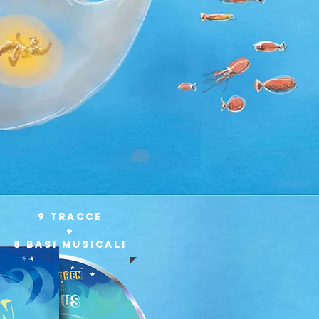
9 tracce
+
8 basi musicali