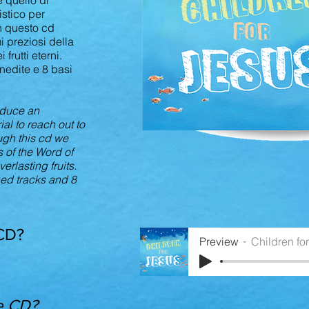
 quello di
stico per
n questo cd
 preziosi della
frutti eterni.
nedite e 8 basi
roduce an
ial to reach out to
ough this cd we
 of the Word of
rlasting fruits.
ed tracks and 8
 CD?
Preview
Children fo
e CD?